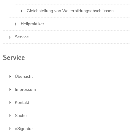
g
Gleichstellung von Weiterbildungsabschlüssen
e
n
Heilpraktiker
e
s
Service
W
e
b
Service
-
P
o
Übersicht
r
t
Impressum
a
l
Kontakt
w
e
Suche
c
h
eSignatur