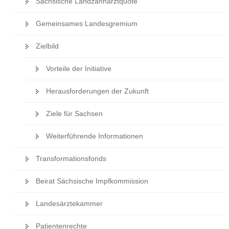
Sächsische Landzahnarztquote
a
v
Gemeinsames Landesgremium
i
Zielbild
g
a
Vorteile der Initiative
t
i
Herausforderungen der Zukunft
o
n
Ziele für Sachsen
Weiterführende Informationen
Transformationsfonds
Beirat Sächsische Impfkommission
Landesärztekammer
Patientenrechte