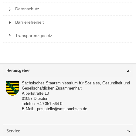
s
Datenschutz
e
l
Barrierefreiheit
n
)
Transparenzgesetz
Weitere
Information
Footer-
Herausgeber
Bereich
Sächsisches Staatsministerium für Soziales, Gesundheit und
Gesellschaftlichen Zusammenhalt
Albertstraße 10
01097
Dresden
Telefon:
+49 351 564-0
E-Mail:
poststelle@sms.sachsen.de
Service