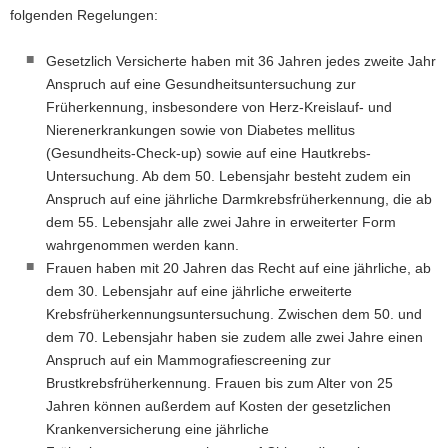
folgenden Regelungen:
a
v
Gesetzlich Versicherte haben mit 36 Jahren jedes zweite Jahr
i
Anspruch auf eine Gesundheitsuntersuchung zur
g
Früherkennung, insbesondere von Herz-Kreislauf- und
a
Nierenerkrankungen sowie von Diabetes mellitus
t
(Gesundheits-Check-up) sowie auf eine Hautkrebs-
i
Untersuchung. Ab dem 50. Lebensjahr besteht zudem ein
o
Anspruch auf eine jährliche Darmkrebsfrüherkennung, die ab
n
dem 55. Lebensjahr alle zwei Jahre in erweiterter Form
wahrgenommen werden kann.
Frauen haben mit 20 Jahren das Recht auf eine jährliche, ab
dem 30. Lebensjahr auf eine jährliche erweiterte
Krebsfrüherkennungsuntersuchung. Zwischen dem 50. und
dem 70. Lebensjahr haben sie zudem alle zwei Jahre einen
Anspruch auf ein Mammografiescreening zur
Brustkrebsfrüherkennung. Frauen bis zum Alter von 25
Jahren können außerdem auf Kosten der gesetzlichen
Krankenversicherung eine jährliche