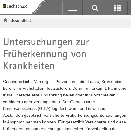
P
P
H
F
o
o
a
o
r
r
u
o
Gesundheit
t
t
p
t
a
a
t
e
l
l
i
r
Untersuchungen zur
Hauptinhalt
ü
n
n
-
Früherkennung von
b
a
h
B
e
v
a
e
Krankheiten
r
i
l
r
g
g
t
e
r
a
i
Gesundheitliche Vorsorge – Prävention – dient dazu, Krankheiten
e
t
c
bereits im Frühstadium festzustellen. Denn früh erkannt, kann eine
i
i
h
frühe Therapie eine Erkrankung heilen oder ihr Fortschreiten
f
o
verhindern oder verlangsamen. Der Gemeinsame
e
n
Bundesausschuss (G-BA) legt fest, wann und in welchen
n
Abständen gesetzlich Versicherte Früherkennungsuntersuchungen
d
in Anspruch nehmen können. Für gesetzlich Versicherte sind diese
e
Früherkennungsuntersuchungen kostenfrei. Zurzeit gelten die
N