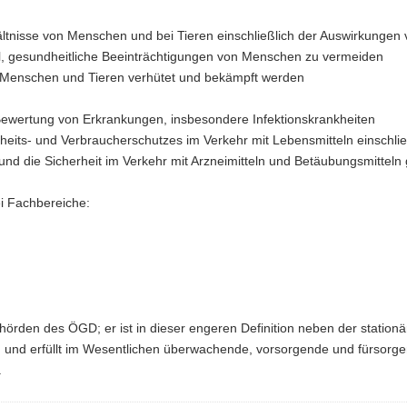
g
ältnisse von Menschen und bei Tieren einschließlich der Auswirkungen
el, gesundheitliche Beeinträchtigungen von Menschen zu vermeiden
ei Menschen und Tieren verhütet und bekämpft werden
 Bewertung von Erkrankungen, insbesondere Infektionskrankheiten
eits- und Verbraucherschutzes im Verkehr mit Lebensmitteln einschli
d die Sicherheit im Verkehr mit Arzneimitteln und Betäubungsmitteln g
i Fachbereiche:
rden des ÖGD; er ist in dieser engeren Definition neben der stationä
ig und erfüllt im Wesentlichen überwachende, vorsorgende und fürsorgen
.