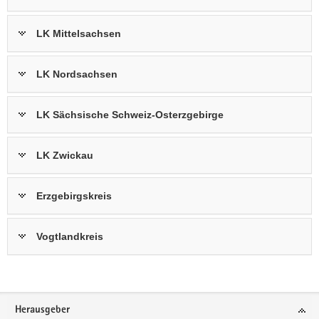
LK Mittelsachsen
LK Nordsachsen
LK Sächsische Schweiz-Osterzgebirge
LK Zwickau
Erzgebirgskreis
Vogtlandkreis
Footer-
Herausgeber