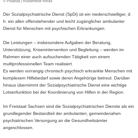
© Pixabay | Rudamese Relax
a
v
Der Sozialpsychiatrische Dienst (SpDi) ist ein niederschwelliger, d.
i
h. ein allen offenstehender und leicht zugänglicher ambulanter
g
Dienst für Menschen mit psychischen Erkrankungen.
a
t
Die Leistungen – insbesondere Aufgaben der Beratung,
i
Unterstützung, Krisenintervention und Begleitung – werden im
o
Rahmen einer auch aufsuchenden Tätigkeit von einem
n
multiprofessionellen Team realisiert.
Es werden vorrangig chronisch psychisch erkrankte Menschen mit
komplexem Hilfebedarf sowie deren Angehörige betreut. Darüber
hinaus übernimmt der Sozialpsychiatrische Dienst eine wichtige
Lotsenfunktion bei der Koordinierung von Hilfen in der Region.
Im Freistaat Sachsen sind die Sozialpsychiatrischen Dienste als ein
grundlegender Bestandteil der ambulanten, gemeindenahen
psychiatrischen Versorgung an die Gesundheitsämter
angeschlossen.