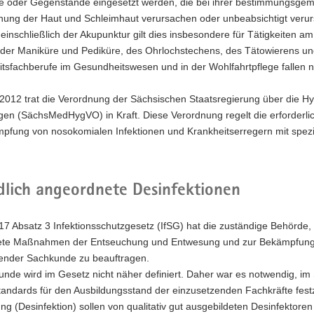
 oder Gegenstände eingesetzt werden, die bei ihrer bestimmungsg
nung der Haut und Schleimhaut verursachen oder unbeabsichtigt verurs
einschließlich der Akupunktur gilt dies insbesondere für Tätigkeiten
 der Maniküre und Pediküre, des Ohrlochstechens, des Tätowierens und
tsfachberufe im Gesundheitswesen und in der Wohlfahrtpflege fallen n
012 trat die Verordnung der Sächsischen Staatsregierung über die Hy
ngen (SächsMedHygVO) in Kraft. Diese Verordnung regelt die erforde
pfung von nosokomialen Infektionen und Krankheitserregern mit spezie
dlich angeordnete Desinfektionen
 Absatz 3 Infektionsschutzgesetz (IfSG) hat die zuständige Behörde, 
te Maßnahmen der Entseuchung und Entwesung und zur Bekämpfung vo
ender Sachkunde zu beauftragen.
nde wird im Gesetz nicht näher definiert. Daher war es notwendig, im
standards für den Ausbildungsstand der einzusetzenden Fachkräfte fe
ng (Desinfektion) sollen von qualitativ gut ausgebildeten Desinfekt