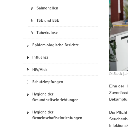
a
Salmonellen
v
i
TSE und BSE
g
Tuberkulose
a
t
Epidemiologische Berichte
i
o
Influenza
n
HIV/Aids
© iStock | a
Schutzimpfungen
Eine der H
Zuverläss
Hygiene der
Bekämpfu
Gesundheitseinrichtungen
Hygiene der
Die Pflich
Gemeinschaftseinrichtungen
Seuchenbe
Infektion