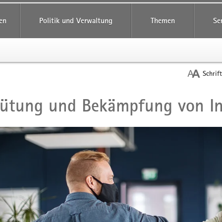
reifende
en
Politik und Verwaltung
Themen
Se
Schrif
ütung und Bekämpfung von In
t