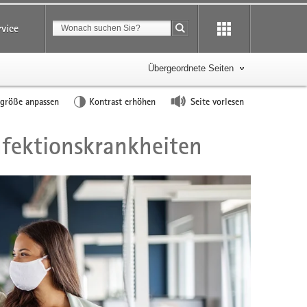
Suchbegriff
rvice
Suche starten
Übergeordnete Seiten
tgröße anpassen
Kontrast erhöhen
Seite vorlesen
fektionskrankheiten