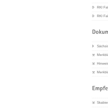
RKI Fal
RKI Fal
Dokum
Sächsi
Merkbl
Hinwei
Merkbla
Empfe
Skabie