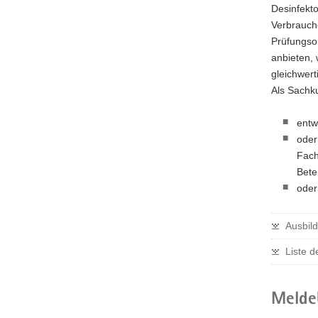
Desinfekt
Verbrauch
Prüfungsor
anbieten, 
gleichwer
Als Sachku
entw
oder
Fach
Bete
oder
Ausbil
Liste 
Meldeb