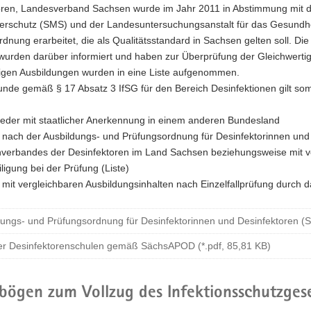
oren, Landesverband Sachsen wurde im Jahr 2011 in Abstimmung mit d
erschutz (SMS) und der Landesuntersuchungsanstalt für das Gesundhe
dnung erarbeitet, die als Qualitätsstandard in Sachsen gelten soll. Di
wurden darüber informiert und haben zur Überprüfung der Gleichwertig
tigen Ausbildungen wurden in eine Liste aufgenommen.
nde gemäß § 17 Absatz 3 IfSG für den Bereich Desinfektionen gilt som
eder mit staatlicher Anerkennung in einem anderen Bundesland
 nach der Ausbildungs- und Prüfungsordnung für Desinfektorinnen un
verbandes der Desinfektoren im Land Sachsen beziehungsweise mit ver
iligung bei der Prüfung (Liste)
 mit vergleichbaren Ausbildungsinhalten nach Einzelfallprüfung durch
dungs- und Prüfungsordnung für Desinfektorinnen und Desinfektoren (
der Desinfektorenschulen gemäß SächsAPOD (*.pdf, 85,81 KB)
ögen zum Vollzug des Infektionsschutzges