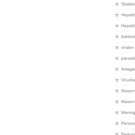
Skabies
Hepatit
Hepati
bakteri
viralen
parasit
Anlage
Virushe
Masern
Masern 
Mening
Pertus
Pertus