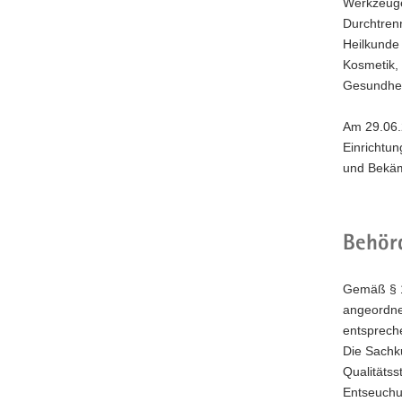
Werkzeuge
Durchtren
Heilkunde 
Kosmetik,
Gesundhei
Am 29.06.2
Einrichtu
und Bekäm
Behör
Gemäß § 17
angeordne
entsprech
Die Sachku
Qualitäts
Entseuchu