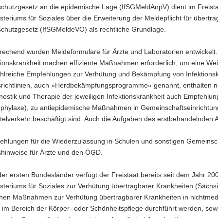
sschutzgesetz an die epidemische Lage (IfSGMeldAnpV) dient im Freis
steriums für Soziales über die Erweiterung der Meldepflicht für über
schutzgesetz (IfSGMeldeVO) als rechtliche Grundlage.
echend wurden Meldeformulare für Ärzte und Laboratorien entwickelt.
tionskrankheit machen effiziente Maßnahmen erforderlich, um eine Wei
hlreiche Empfehlungen zur Verhütung und Bekämpfung von Infektionskra
richtlinien, auch »Herdbekämpfungsprogramme« genannt, enthalten nebe
ostik und Therapie der jeweiligen Infektionskrankheit auch Empfehlun
hylaxe), zu antiepidemische Maßnahmen in Gemeinschaftseinrichtung
telverkehr beschäftigt sind. Auch die Aufgaben des erstbehandelnden 
ehlungen für die Wiederzulassung in Schulen und sonstigen Gemeinsch
hinweise für Ärzte und den ÖGD.
der ersten Bundesländer verfügt der Freistaat bereits seit dem Jahr 
steriums für Soziales zur Verhütung übertragbarer Krankheiten (Sächs
ichen Maßnahmen zur Verhütung übertragbarer Krankheiten in nichtmedi
im Bereich der Körper- oder Schönheitspflege durchführt werden, sowe