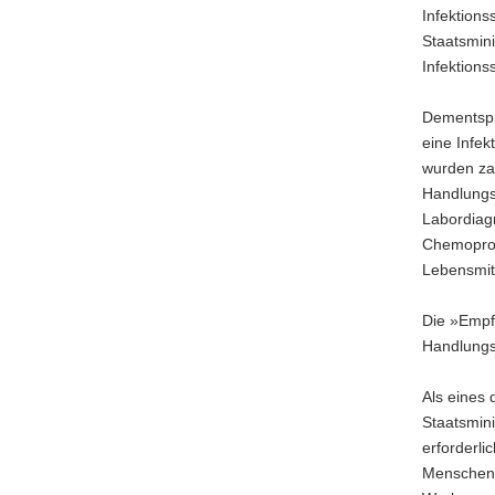
Infektion
Staatsmini
Infektions
Dementspr
eine Infek
wurden za
Handlungs
Labordiagn
Chemoprop
Lebensmit
Die »Empf
Handlungs
Als eines 
Staatsmini
erforderl
Menschen 