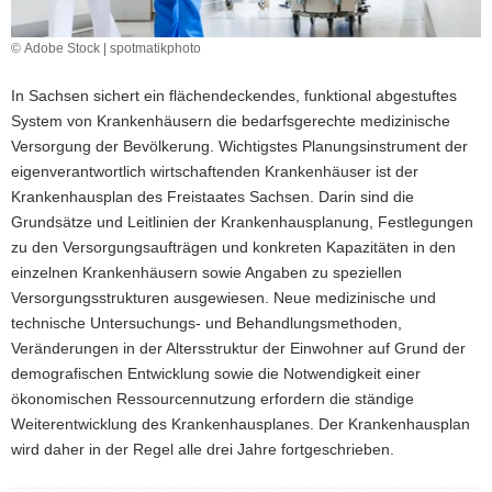
a
v
© Adobe Stock | spotmatikphoto
i
In Sachsen sichert ein flächendeckendes, funktional abgestuftes
g
System von Krankenhäusern die bedarfsgerechte medizinische
a
Versorgung der Bevölkerung. Wichtigstes Planungsinstrument der
t
eigenverantwortlich wirtschaftenden Krankenhäuser ist der
i
Krankenhausplan des Freistaates Sachsen. Darin sind die
o
Grundsätze und Leitlinien der Krankenhausplanung, Festlegungen
n
zu den Versorgungsaufträgen und konkreten Kapazitäten in den
einzelnen Krankenhäusern sowie Angaben zu speziellen
Versorgungsstrukturen ausgewiesen. Neue medizinische und
technische Untersuchungs- und Behandlungsmethoden,
Veränderungen in der Altersstruktur der Einwohner auf Grund der
demografischen Entwicklung sowie die Notwendigkeit einer
ökonomischen Ressourcennutzung erfordern die ständige
Weiterentwicklung des Krankenhausplanes. Der Krankenhausplan
wird daher in der Regel alle drei Jahre fortgeschrieben.