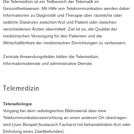
Die Telemedizin ist ein Teilbereich der Telematik im
a
Gesundheitswesen. Mit Hilfe von Telekommunikation werden dabei
v
Informationen zu Diagnostik und Therapie über räumliche oder
i
zeitliche Distanzen zwischen Arzt und Patient oder zwischen
g
verschiedenen Ärzten übermittelt. Ziel ist es, die Qualität der
a
medizinischen Versorgung für den Patienten und die
t
Wirtschaftlichkeit der medizinischen Einrichtungen zu verbessern.
i
o
Zentrale Anwendungsfelder bilden die Telemedizin,
n
Informationsdienste und administrative Dienste.
Telemedizin
Teleradiologie
Vorgang bei dem radiologisches Bildmaterial über eine
Telekommunikationseinrichtung an einen anderen Ort übertragen
wird (zum Beispiel Austausch Facharzt mit behandelndem Arzt oder
Einholung eines Zweitbefundes).