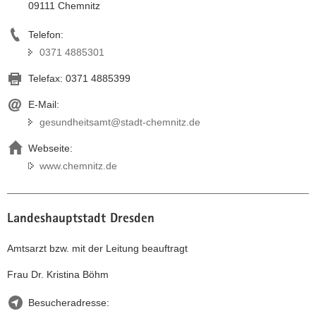
09111 Chemnitz
a
v
Telefon:
i
0371 4885301
g
Telefax:
0371 4885399
a
t
E-Mail:
i
gesundheitsamt@stadt-chemnitz.de
o
n
Webseite:
www.chemnitz.de
Landeshauptstadt Dresden
Amtsarzt bzw. mit der Leitung beauftragt
Frau Dr. Kristina Böhm
Besucheradresse: