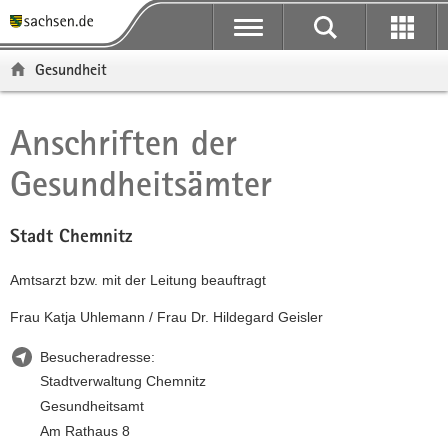
P
P
H
F
o
o
a
o
r
r
u
o
Gesundheit
t
t
p
t
a
a
t
e
l
l
i
r
Anschriften der
Hauptinhalt
ü
n
n
-
Gesundheitsämter
b
a
h
B
e
v
a
e
r
i
l
r
Stadt Chemnitz
g
g
t
e
r
a
i
Amtsarzt bzw. mit der Leitung beauftragt
e
t
c
i
i
h
Frau Katja Uhlemann / Frau Dr. Hildegard Geisler
f
o
e
n
Besucheradresse:
n
Stadtverwaltung Chemnitz
d
Gesundheitsamt
e
Am Rathaus 8
N