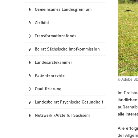
a
Gemeinsames Landesgremium
v
i
Zielbild
g
a
Transformationsfonds
t
Beirat Sächsische Impfkommission
i
o
Landesärztekammer
n
Patientenrechte
© Adobe St
Qualifizierung
Im Freist
ländlichen
Landesbeirat Psychische Gesundheit
außerhalb
alle inte
Netzwerk »Ärzte für Sachsen«
Alle erfol
der Allge