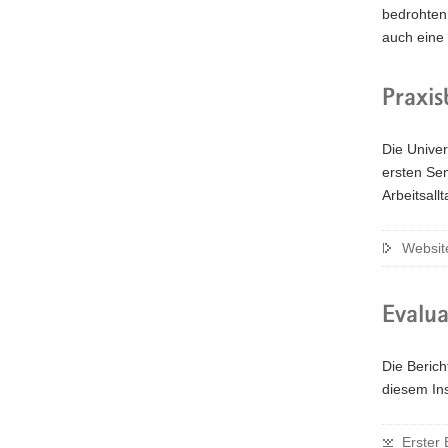
bedrohten 
auch eine 
Praxi
Die Univer
ersten Sem
Arbeitsall
Website
Evalua
Die Beric
diesem In
Erster 