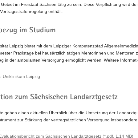
Gebiet im Freistaat Sachsen tätig zu sein. Diese Verpflichtung wird dur
Vertragsstrafenregelung enthält.
sbezug im Studium
sität Leipzig bietet mit dem Leipziger Kompetenzpfad Allgemeinmedizi
ester Praxistage bei hausärztlich tätigen Mentorinnen und Mentoren zu a
tag in der ambulanten Versorgung ermöglicht werden. Weitere Informatio
 Uniklinikum Leipzig
tion zum Sächsischen Landarztgesetz
hte geben einen aktuellen Überblick über die Umsetzung der Landarztq
strument zur Stärkung der vertragsärztlichen Versorgung insbesondere
Evaluationsbericht zum Sächsischen Landarztgesetz (*.pdf, 1,14 MB)