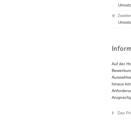
Umsetz
Zweite
Umsetz
Infor
Auf der H
Bewerbung
Auswahlver
hinaus kö
Anforderu
Ansprechpa
Das Pr