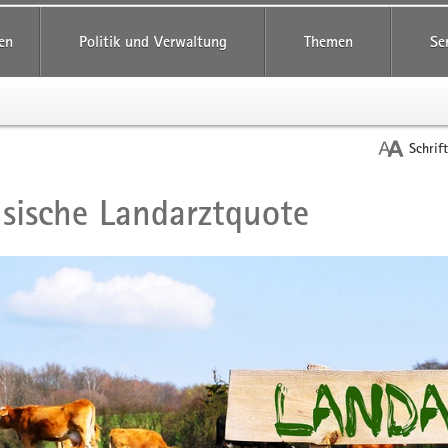
reifende
en
Politik und Verwaltung
Themen
Se
Schrif
sische Landarztquote
t