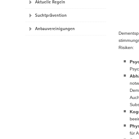
Aktuelle Regeln
a
v
Suchtprävention
i
g
Anbauvereinigungen
Dementspr
a
stimmungs
t
Risiken:
i
o
Psy
n
Psyc
Abh
notw
Deme
Auch
Subs
Kogn
beei
Phy
für 