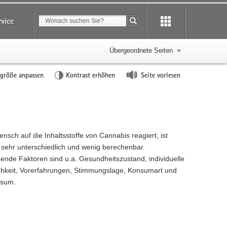
Suchbegriff
rvice
Suche starten
Übergeordnete Seiten
tgröße anpassen
Kontrast erhöhen
Seite vorlesen
nsch auf die Inhaltsstoffe von Cannabis reagiert, ist
l sehr unterschiedlich und wenig berechenbar.
sende Faktoren sind u.a. Gesundheitszustand, individuelle
chkeit, Vorerfahrungen, Stimmungslage, Konsumart und
sum.