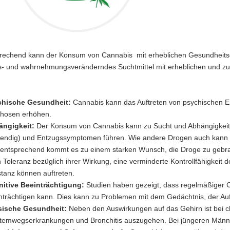
echend kann der Konsum von Cannabis mit erheblichen Gesundheitsge
- und wahrnehmungsveränderndes Suchtmittel mit erheblichen und zu
chische Gesundheit:
Cannabis kann das Auftreten von psychischen 
hosen erhöhen.
ängigkeit:
Der Konsum von Cannabis kann zu Sucht und Abhängigkeit
endig) und Entzugssymptomen führen. Wie andere Drogen auch kann 
ntsprechend kommt es zu einem starken Wunsch, die Droge zu gebrauc
 Toleranz bezüglich ihrer Wirkung, eine verminderte Kontrollfähigke
tanz können auftreten.
itive Beeinträchtigung:
Studien haben gezeigt, dass regelmäßiger 
nträchtigen kann. Dies kann zu Problemen mit dem Gedächtnis, der Auf
sische Gesundheit:
Neben den Auswirkungen auf das Gehirn ist bei
Atemwegserkrankungen und Bronchitis auszugehen. Bei jüngeren Männe