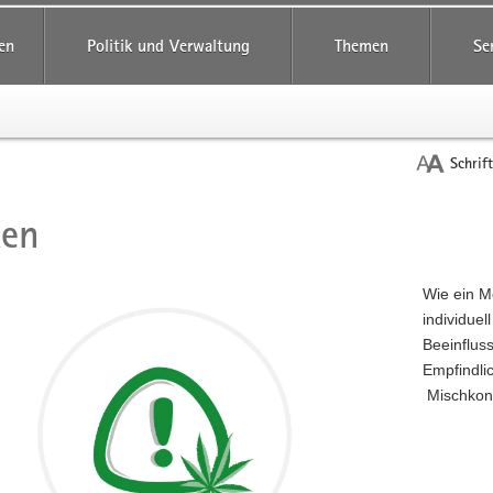
reifende
en
Politik und Verwaltung
Themen
Se
Schrif
ken
t
Wie ein Me
individuel
Beeinflus
Empfindli
Mischkon