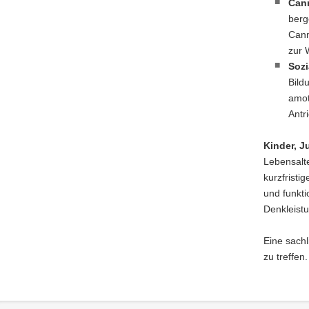
Can
berg
Cann
zur 
Sozi
Bild
amot
Antri
Kinder, 
Lebensalte
kurzfristi
und funkt
Denkleistu
Eine sachl
zu treffen.
Footer-