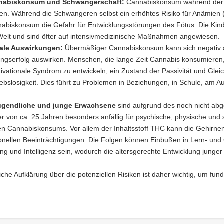
nabiskonsum und Schwangerschaft:
Cannabiskonsum während der S
en. Während die Schwangeren selbst ein erhöhtes Risiko für Anämien 
abiskonsum die Gefahr für Entwicklungsstörungen des Fötus. Die Ki
Welt und sind öfter auf intensivmedizinische Maßnahmen angewiesen.
ale Auswirkungen:
Übermäßiger Cannabiskonsum kann sich negativ au
ungserfolg auswirken. Menschen, die lange Zeit Cannabis konsumieren,
ivationale Syndrom zu entwickeln; ein Zustand der Passivität und Gleic
ebslosigkeit. Dies führt zu
Problemen in Beziehungen, in Schule, am Aus
Jugendliche und junge Erwachsene
sind aufgrund des noch nicht ab
r von ca. 25 Jahren besonders anfällig für psychische, physische und 
gen Cannabiskonsums. Vor allem der Inhaltsstoff THC kann die Gehirnent
ionellen Beeinträchtigungen. Die Folgen können Einbußen in Lern- und
ng und Intelligenz sein, wodurch die altersgerechte Entwicklung jung
iche Aufklärung über die potenziellen Risiken ist daher wichtig, um 