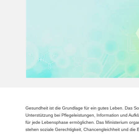
a
v
i
g
a
t
i
o
n
Hauptinhalt
Gesundheit ist die Grundlage für ein gutes Leben. Das S
Unterstützung bei Pflegeleistungen, Information und Au
für jede Lebensphase ermöglichen. Das Ministerium orga
stehen soziale Gerechtigkeit, Chancengleichheit und die 