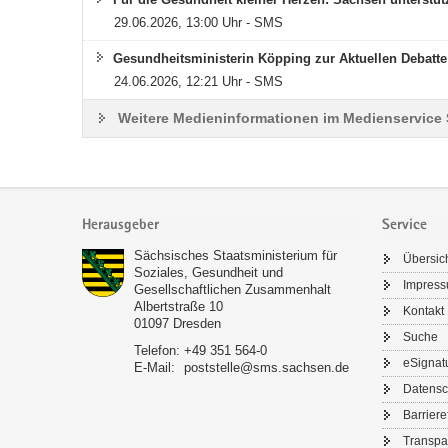
29.06.2026, 13:00 Uhr - SMS
Gesundheitsministerin Köpping zur Aktuellen Debatte
24.06.2026, 12:21 Uhr - SMS
Weitere Medieninformationen im Medienservice
Footer-
Bereich
Herausgeber
Service
Sächsisches Staatsministerium für
Übersic
Soziales, Gesundheit und
Impres
Gesellschaftlichen Zusammenhalt
Albertstraße 10
Kontakt
01097
Dresden
Suche
Telefon:
+49 351 564-0
eSignat
E-Mail:
poststelle@sms.sachsen.de
Datensc
Barriere
Transpa