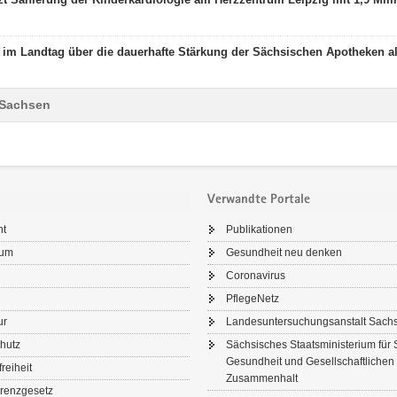
 im Landtag über die dauerhafte Stärkung der Sächsischen Apotheken a
 Sachsen
Verwandte Portale
ht
Publikationen
sum
Gesundheit neu denken
Coronavirus
PflegeNetz
ur
Landesuntersuchungsanstalt Sach
hutz
Sächsisches Staatsministerium für 
Gesundheit und Gesellschaftlichen
freiheit
Zusammenhalt
renzgesetz