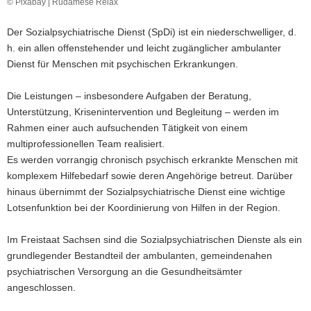
© Pixabay | Rudamese Relax
a
v
Der Sozialpsychiatrische Dienst (SpDi) ist ein niederschwelliger, d.
i
h. ein allen offenstehender und leicht zugänglicher ambulanter
g
Dienst für Menschen mit psychischen Erkrankungen.
a
t
Die Leistungen – insbesondere Aufgaben der Beratung,
i
Unterstützung, Krisenintervention und Begleitung – werden im
o
Rahmen einer auch aufsuchenden Tätigkeit von einem
n
multiprofessionellen Team realisiert.
Es werden vorrangig chronisch psychisch erkrankte Menschen mit
komplexem Hilfebedarf sowie deren Angehörige betreut. Darüber
hinaus übernimmt der Sozialpsychiatrische Dienst eine wichtige
Lotsenfunktion bei der Koordinierung von Hilfen in der Region.
Im Freistaat Sachsen sind die Sozialpsychiatrischen Dienste als ein
grundlegender Bestandteil der ambulanten, gemeindenahen
psychiatrischen Versorgung an die Gesundheitsämter
angeschlossen.