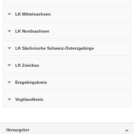
LK Mittelsachsen
LK Nordsachsen
LK Sächsische Schweiz-Osterzgebirge
LK Zwickau
Erzgebirgskreis
Vogtlandkreis
Footer-
Herausgeber